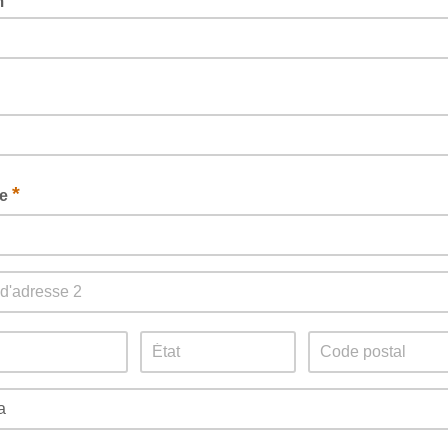
*
m
*
se