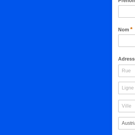
Préno
*
Nom
Adres